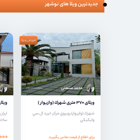
جدیدترین ویلا های نوشهر
فروش ویژه
محمد صنعتی
۰۹۱۱۱۲۸۰۷۳۰
ویلای 370 متری شهرك (وازيوار )
ویلای 250 متری
شهرك (وازيوار) روبروي مركز خريد ال سي
ایران
وايكيكي
ساحلی
,۰۰۰
برای اطلاع از قیمت تماس بگیرید