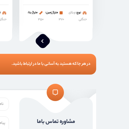
نوع:
ویلای
متراژ زمین:
متراژ بنا:
ن
حنگلی
۳۷۰
۳۵۰
حنگل
در هر جا که هستید به آسانی با ما در ارتباط باشید.
مشاوره تماس باما