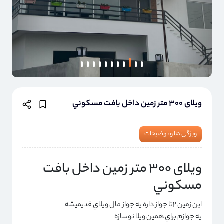
ویلای ٣٠٠ متر زمين داخل بافت مسكوني
ویژگی ها و توضیحات
ویلای ٣٠٠ متر زمين داخل بافت
مسكوني
اين زمين ٢تا جواز داره يه جواز مال ويلاي قديميشه
يه جوازم براي همين ويلا نوسازه