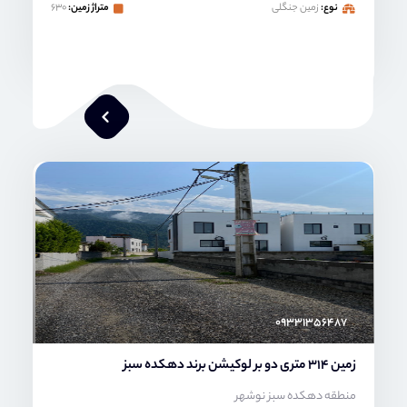
نوع:
زمین جنگلی
متراژ زمین:
۶۳۰
امیر خدابنده
۰۹۳۳۱۳۵۶۴۸۷
زمین 314 متری دو بر لوکیشن برند دهکده سبز
منطقه دهکده سبز نوشهر