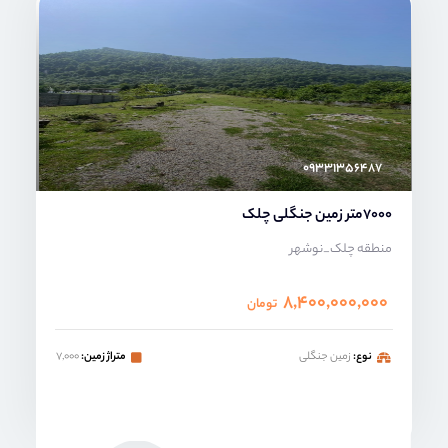
امیر خدابنده
۰۹۳۳۱۳۵۶۴۸۷
7000متر زمین جنگلی چلک
منطقه چلک_نوشهر
۸,۴۰۰,۰۰۰,۰۰۰
تومان
نوع:
زمین جنگلی
متراژ زمین:
۷,۰۰۰